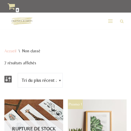
0
Aller
au
contenu
Accueil
\
Non classé
7 résultats affichés
Promo !
RUPTURE DE STOCK